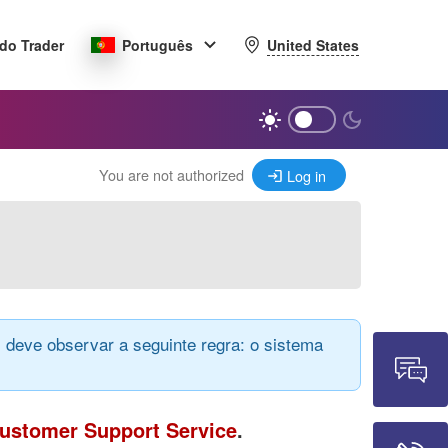
United States
do Trader
Português
You are not authorized
Log in
 deve observar a seguinte regra: o sistema
ustomer Support Service
.