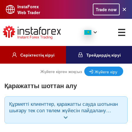
InstaForex
Trade now
Web Trader
Серіктестің кіруі
Трейдердің кіруі
Жүйеге кірген жоқсыз
Жүйеге кіру
Қаражатты шоттан алу
Құрметті клиенттер, қаражатты сауда шотынан
шығару тек сол төлем жүйесін пайдалану
кезінде ғана және тек сол валютада
жүргізілетінін еске саламыз.