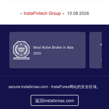
«
InstaFintech Group
»
10.08.2026
Most Active Broker in Asia
2020
secure.instafxmax.com
- InstaForex网站的安全区域。
返回instafxmax.com